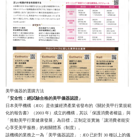
美甲儀器的選購方法
「安全性：經試驗合格的美甲儀器認證」
日本美甲機構（
）是依據經濟產業省發布的《關於美甲行業規範
JEO
化的報告書》（
年）成立的機構，其以「保護消費者權益」與
2003
「推動美甲行業健康發展」為目標，正制定並實施「讓消費者能安
心享受美甲服務」的相關體系（制度）。
該機構的業務之一為「美甲儀器認證」：
已針對
種以上的儀
JEO
30