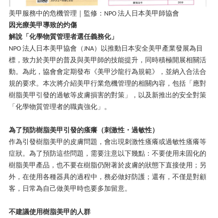
美甲服務中的危機管理｜監修：
法人日本美甲師協會
NPO
因光療美甲導致的灼傷
解說「化學物質管理者選任義務化」
法人日本美甲協會（
）以推動日本安全美甲產業發展為目
NPO
JNA
標，致力於美甲的普及與美甲師的技能提升，同時積極開展相關活
動。為此，協會會定期發布《美甲沙龍行為規範》，並納入合法合
規的要求。本次將介紹美甲行業危機管理的相關內容，包括「應對
樹脂美甲引發的過敏等皮膚損害的對策」，以及新推出的安全對策
「化學物質管理者的職責強化」。
為了預防樹脂美甲引發的瘙癢（刺激性・過敏性）
作為引發樹脂美甲的皮膚問題，會出現刺激性瘙癢或過敏性瘙癢等
症狀。為了預防這些問題，需要注意以下幾點：不要使用未固化的
樹脂美甲產品，也不要在樹脂仍附著於皮膚的狀態下直接使用；另
外，在使用各種器具的過程中，務必做好防護；還有，不僅是對顧
客，日常為自己做美甲時也要多加留意。
不建議使用樹脂美甲的人群