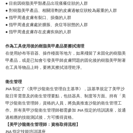
● 目前因樹脂美甲類產品出現瘙癢症狀的人群
● 對樹脂美甲產品、相關溶劑的皮膚過敏症狀較為嚴重的人群
● 指甲周邊皮膚有裂口、損傷的人群
● 指甲周邊皮膚處於腫脹、炎症等狀態的人群
● 指甲周邊皮膚存在皮膚疾病的人群
作為工具使用後的樹脂美甲產品要擦拭清理
在使用紗布等容器、操作檯面等地方，如果殘留了未固化的樹脂美
甲產品，或是已知會引發美甲師皮膚問題的固化後的樹脂美甲附著
在工具等物品上時，要將其擦拭清理乾淨。
衛生管理
制定了《美甲沙龍衛生管理自主基準》，該基準規定了美甲沙
JNA
龍日常需普及的衛生管理要點，包括器具、制度等方面。持有「美
甲沙龍衛生管理師」資格的人員，將負責推進沙龍的衛生管理工
作。所有美甲沙龍衛生管理師都需參加
指定的培訓講座，並通
JNA
過相應的技能測試後，方可獲得資格。
【美甲沙龍衛生管理師：資格取得流程】
指定技能培訓講座
JNA