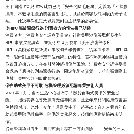
美甲團體
與
此前已將「安全的除毛服務」定義為「不損傷
JEO
JEPA
肌膚、不破壞毛囊的美容雷射除毛，以及於美容沙龍開展的光子除
毛」，此次事件也讓業界意識到自主標準的必要性。
②
屬於醫療行為 消費者方的報告書已明確
HIFU
消費者方（消費者安全調查委員會）針對美甲沙龍等場所發生的
事故展開調查，並於今年
月發布《美甲沙龍等場所
HIFU
3
（高能聚焦超聲波）事故調查報告書》。從案例來看，
具
HIFU
HIFU
備「能針對血管等特定部位施術」的特性，若不熟悉神經與血管的
位置及施術方法，存在引發神經損傷等風險。消費者安全調查委員
會認為「應將其列為醫療行為，限定施術者資質」，並主張實際上
應禁止美甲沙龍開展此類施術。
③自助式美甲不可取 危機管理必須配備專業技術人員
年
月，國民生活中心發布了「關於自助式美甲的安全提
2020
2
醒」，指出其存在導致肌膚受傷等問題，且近年來相關健康危害案
例持續增加。此外，今年
月還發生了一起事故：在無人看管的自
4
助式美甲除毛設備旁，除毛器突然起火，後續的應對措施尚未明
確。
從這些糾紛可看出，自助式美甲存在三方面風險
—— 安全的三大