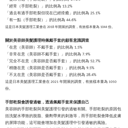
「經常（手部乾裂）」的比例為
13.2%
「過去有過手部乾裂但現在已經痊癒」的比例為
25.1%
「有一點（手部乾裂）」的比例為
44.6%
這是日本美髮護理工業會在
年開展的調查，有效樣本量為
份。
2018
1044
關於美容師美髮護理時佩戴手套的顧客意識調查
「在意（美容師）不戴手套」的比例為
1.5%
「非常在意（美容師不戴手套）」的比例為
7.9%
「完全不在意（美容師是否戴手套）」的比例為
52.7%
「稍微在意（美容師是否戴手套）」的比例為
9.5%
「不太在意（美容師是否戴手套）」的比例為
28.4%
這是日本美髮護理工業會在
年開展的調查，有效樣本量為
2021
1050
份。
手部乾裂會誘發過敏，透過佩戴手套來保護自己
美容師的手部乾裂與美髮護理引發的過敏有關。手部乾裂的原因包
括洗髮水導致的脫脂、藥劑帶來的刺激等，而手部乾裂會降低皮膚
的屏障功能，這可能會增加在美髮護理中引發過敏的風險。