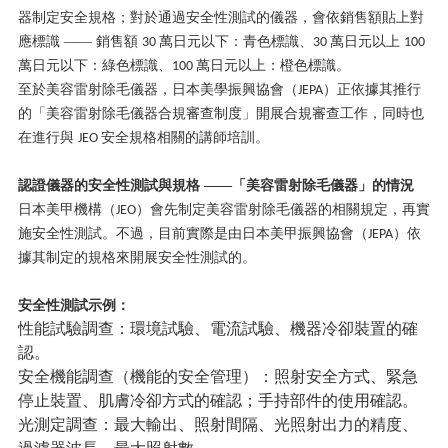
器制定安全規格；對於通過安全性測試的儀器，會依銷售額貼上對
應標識 —— 銷售額
萬日元以下：青色標識、
萬日元以上
30
30
100
萬日元以下：綠色標識、
萬日元以上：橙色標識。
100
至於美容雷射除毛儀器，日本美學振興協會（
）正依據其推行
JEPA
的「美容雷射除毛儀器合規審查制度」開展合規審查工作，同時也
在進行與
安全規格相關的講師培訓。
JEO
認證儀器的安全性測試與規格
——「美容雷射除毛儀器」的情況
日本美甲機構（
）會先制定美容雷射除毛儀器的相關規定，再實
JEO
施安全性測試。不過，目前實際是由日本美甲振興協會（
）依
JEPA
據其制定的規格來開展安全性測試的。
安全性測試示例：
性能試驗調查：環境試驗、電流試驗、機器冷卻裝置的確
認。
安全機能調查（機能的安全管理）：照射安全方式、緊急
停止裝置、肌膚冷卻方式的確認；手持部件的使用確認。
光測定調查：最大輸出、照射間隔、光照射出力的精度、