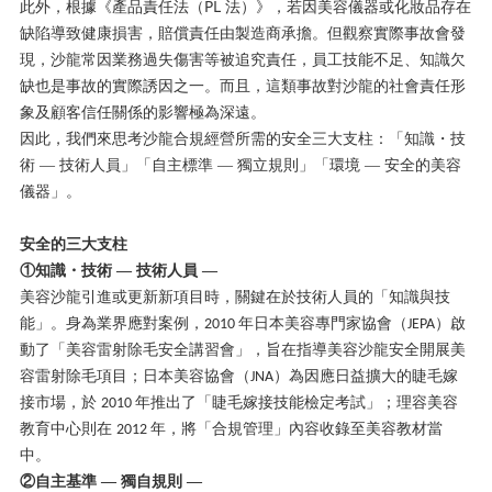
PL
此外，根據《產品責任法（
法）》，若因美容儀器或化妝品存在
缺陷導致健康損害，賠償責任由製造商承擔。但觀察實際事故會發
現，沙龍常因業務過失傷害等被追究責任，員工技能不足、知識欠
缺也是事故的實際誘因之一。而且，這類事故對沙龍的社會責任形
象及顧客信任關係的影響極為深遠。
因此，我們來思考沙龍合規經營所需的安全三大支柱：「知識・技
術
— 技術人員」「自主標準 — 獨立規則」「環境 — 安全的美容
儀器」。
安全的三大支柱
①知識・技術 — 技術人員 —
美容沙龍引進或更新新項目時，關鍵在於技術人員的「知識與技
能」。身為業界應對案例，
年日本美容專門家協會（
）啟
2010
JEPA
動了「美容雷射除毛安全講習會」，旨在指導美容沙龍安全開展美
容雷射除毛項目；日本美容協會（
）為因應日益擴大的睫毛嫁
JNA
接市場，於
年推出了「睫毛嫁接技能檢定考試」；理容美容
2010
教育中心則在
年，將「合規管理」內容收錄至美容教材當
2012
中。
②自主基準 — 獨自規則 —