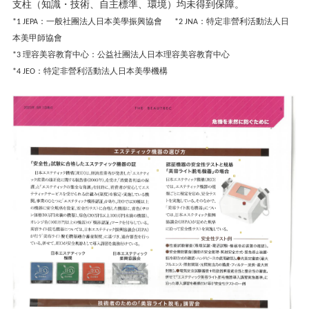
支柱（知識・技術、自主標準、環境）均未得到保障。
：一般社團法人日本美學振興協會
：特定非營利活動法人日
*1 JEPA
*2 JNA
本美甲師協會
理容美容教育中心：公益社團法人日本理容美容教育中心
*3
：特定非營利活動法人日本美學機構
*4 JEO