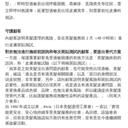
型」：即時型過敏若出現呼吸困難、蕁麻疹、意識喪失等症狀，需
立即呼叫救護車；延遲型過敏若出現皮膚異常，則需要前往皮膚科
就診。
守護顧客
向顧客說明美髮護理的風險，並在美髮服務前
天（
小時前）進
2
48
行皮膚斑貼測試。
對於無法進行施術前諮詢和每次斑貼測試的顧客，要提出替代方案
一方面，保護重要顧客免受過敏困擾的有效方法是「美髮施術前的
諮詢」和「皮膚過敏試驗（以下簡稱斑貼測試）」。
「就算是之前美髮沒出過問題的顧客，也可能突然出現過敏。美髮
前，確認「過去是否有過美髮相關困擾」以及「當日的身體狀況、
頭皮狀態」非常重要。另外，請向顧客說明美髮風險和斑貼測試的
必要性。如果斑貼測試出現異常，或是過去有過美髮皮膚問題，就
算更換產品或色號、品牌，也無法避免風險。所以建議提供美髮護
理替代方案，比如護髮服務或無酸性染料的染髮產品。」（田尾大
介會長）
自
年成立以來，
（日本美髮護理工業會）一直以「實現
1960
JHcia
能更安全、安心地持續享受美髮服務的社會」為目標。該協會表
示，目前在美髮風險認知方面仍有改善空間，並有意在今後繼續開
展啟蒙活動。