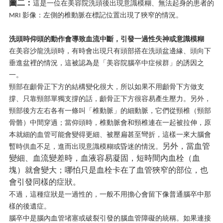
圖二：
這是一位在美容院洗頭後出現意識模糊、無法起身的患者的
影像：左側的椎動脈在標記位置出現了狹窄的情況。
MRI
洗頭時仰頭的動作會導致血流中斷，引發一過性失神或意識模糊
在美容沙龍洗頭時，有時會出現只有頭部搭在洗頭盆邊緣、頭向下
垂進盆裡的情況，這被認為是「美容院腦卒中症候群」的誘因之
一。
頸部在顱骨正下方的結構變化很大，所以如果不用顱骨下方做支
撐、只靠頸部單獨支撐的話，顱骨正下方很容易產生壓力。另外，
頸部後方左右各有一條叫「椎動脈」的細動脈，它們從頸椎（頸部
骨骼）中間穿過；當仰頭時，椎動脈會和頸椎連在一起被拉伸，原
本就細的血管可能會變得更細、被壓扁甚至彎折，這樣一來大腦會
另外，當血管
暫時供血不足，進而出現意識模糊或昏迷的情況。
變細、血流變差時，血液容易凝固，短時間內血栓（血
塊）就會變大；哪怕只是血栓卡在了血管狹窄的部位，也
會引發同樣的症狀。
不過，這種症狀是一過性的，一般不用擔心會留下像普通腦卒中那
樣的後遺症。
腦卒中是腦內血管堵塞或破裂引發的腦血管障礙的統稱。如果連接