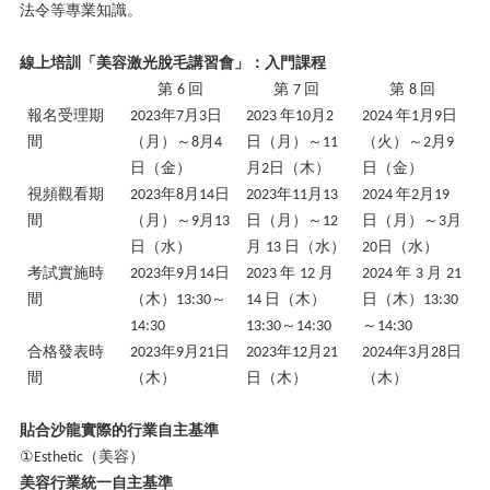
法令等專業知識。
線上培訓「美容激光脫毛講習會」：入門課程
第
回
第
回
第
回
6
7
8
報名受理期
年
月
日
年
月
年
月
日
2023
7
3
2023
10
2
2024
1
9
間
（
月
）～
月
日（
月
）～
（
火
）～
月
8
4
11
2
9
日（
金
）
月
日（
木
）
日（
金
）
2
視頻觀看期
年
月
日
年
月
年
月
2023
8
14
2023
11
13
2024
2
19
間
（
月
）～
月
日（
月
）～
日（
月
）～
月
9
13
12
3
日（
水
）
月
日（
水
）
日（
水
）
13
20
考試實施時
年
月
日
年
月
年
月
2023
9
14
2023
12
2024
3
21
間
（
木
）
～
日（
木
）
日（
木
）
13:30
14
13:30
～
～
14:30
13:30
14:30
14:30
合格發表時
年
月
日
年
月
年
月
日
2023
9
21
2023
12
21
2024
3
28
間
（
木
）
日（
木
）
（
木
）
貼合沙龍實際的行業自主基準
①
（美容）
Esthetic
美容行業統一自主基準