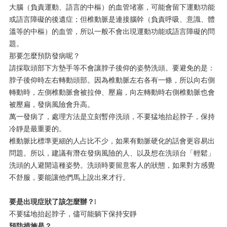
大腦（負責運動、語言的中樞）的血管堵塞，可能會留下運動功能
或語言障礙的後遺症；但椎動脈是連接腦幹（負責呼吸、意識、體
溫等的中樞）的血管，所以一般不會出現運動功能或語言障礙的問
題。
那要怎麼預防發病呢？
請採取頭部下方墊手等不會讓脖子後仰的姿勢洗頭。要避免的是：
脖子後仰時左右轉動頭部。因為椎動脈左右各有一條，所以向右側
轉動時，左側椎動脈會被拉伸、壓扁，向左轉動時右側椎動脈也會
被壓扁，發病風險會升高。
萬一發病了，處理方法是立刻暫停洗頭，不要猛地抬起脖子，保持
冷靜是最重要的。
椎動脈比標準更細的人占比不少，如果有動脈硬化的話會更容易出
問題。所以，建議有潛在發病風險的人、以及想在洗頭台「輕鬆」
洗頭的人避開這種姿勢。洗頭時要留意客人的狀態，如果對方感覺
不舒服，要能讓他們馬上說出來才行。
要是出現症狀了該怎麼辦？
l
不要猛地抬起脖子，儘可能躺下保持安靜
預防措施是？