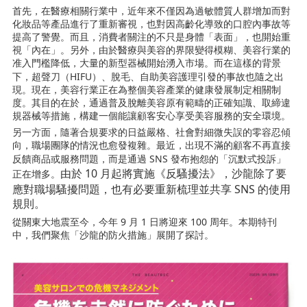
首先，在醫療相關行業中，近年來不僅因為過敏體質人群增加而對
化妝品等產品進行了重新審視，也對因高齡化導致的口腔內事故等
提高了警覺。而且，消費者關注的不只是身體「表面」，也開始重
視「內在」。另外，由於醫療與美容的界限變得模糊、美容行業的
准入門檻降低，大量的新型器械開始湧入市場。而在這樣的背景
HIFU
下，超聲刀（
）、脫毛、自助美容護理引發的事故也隨之出
現。現在，美容行業正在為整個美容產業的健康發展制定相關制
度。其目的在於，通過普及脫離美容原有範疇的正確知識、取締違
規器械等措施，構建一個能讓顧客安心享受美容服務的安全環境。
另一方面，隨著合規要求的日益嚴格、社會對細微失誤的零容忍傾
向，職場團隊的情況也愈發複雜。最近，出現不滿的顧客不再直接
SNS
反饋商品或服務問題，而是通過
發布抱怨的「沉默式投訴」
10
由於
月起將實施《反騷擾法》，沙龍除了要
正在增多。
SNS
應對職場騷擾問題，也有必要重新梳理並共享
的使用
規則。
9
1
100
從關東大地震至今，今年
月
日將迎來
周年。本期特刊
中，我們聚焦「沙龍的防火措施」展開了探討。