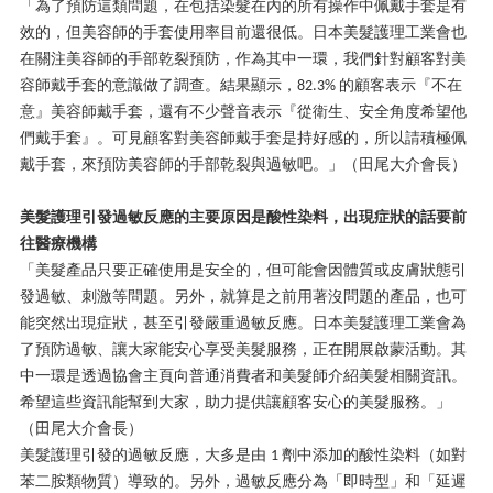
「為了預防這類問題，在包括染髮在內的所有操作中佩戴手套是有
效的，但美容師的手套使用率目前還很低。日本美髮護理工業會也
在關注美容師的手部乾裂預防，作為其中一環，我們針對顧客對美
容師戴手套的意識做了調查。結果顯示，
的顧客表示『不在
82.3%
意』美容師戴手套，還有不少聲音表示『從衛生、安全角度希望他
們戴手套』。可見顧客對美容師戴手套是持好感的，所以請積極佩
戴手套，來預防美容師的手部乾裂與過敏吧。」（田尾大介會長）
美髮護理引發過敏反應的主要原因是酸性染料，出現症狀的話要前
往醫療機構
「美髮產品只要正確使用是安全的，但可能會因體質或皮膚狀態引
發過敏、刺激等問題。另外，就算是之前用著沒問題的產品，也可
能突然出現症狀，甚至引發嚴重過敏反應。日本美髮護理工業會為
了預防過敏、讓大家能安心享受美髮服務，正在開展啟蒙活動。其
中一環是透過協會主頁向普通消費者和美髮師介紹美髮相關資訊。
希望這些資訊能幫到大家，助力提供讓顧客安心的美髮服務。」
（田尾大介會長）
美髮護理引發的過敏反應，大多是由
劑中添加的酸性染料（如對
1
苯二胺類物質）導致的。另外，過敏反應分為「即時型」和「延遲