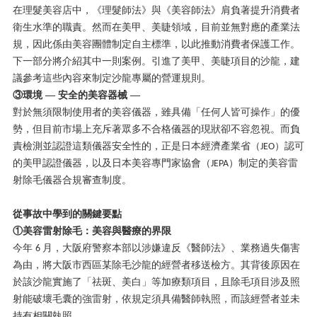
在理髮美容店中，《理髮師法》與《美容師法》肩負著提升消費者
衛生水準的職責。然而在美甲、美睫領域，目前並無對應的產業法
規，因此係由美容團體制定自主標準，以此推動消費者保護工作。
下一部分將介紹其中一則案例。引進了美甲、美睫項目的沙龍，建
議參考這些內容來制定沙龍專屬的營運規則。
③環境 — 安全的美容器械 —
對於無須限制使用者的美容儀器，雖具備「任何人皆可操作」的優
勢，但目前市場上充斥著眾多不合格儀器的現狀卻不容忽視。而負
責檢測並認證這類儀器安全性的，正是日本經濟產業省（
）認可
JEO
的美甲認證儀器，以及日本美容專門家協會（
）制定的美容雷
JEPA
射除毛儀器合規審查制度。
從事故中學到的關鍵要點
①美容雷射除毛：美容與醫療的界限
今年
月，大阪府警察本部以涉嫌違反《醫師法》、業務過失傷害
6
為由，將大阪市西區某除毛沙龍的經營者移送檢方。其背後原因在
於該沙龍實施了「祛斑、美白」等加療類項目，且除毛項目涉及照
射能破壞毛囊的強雷射，依規定須具備醫師執照，而該經營者並未
持有相關執照。