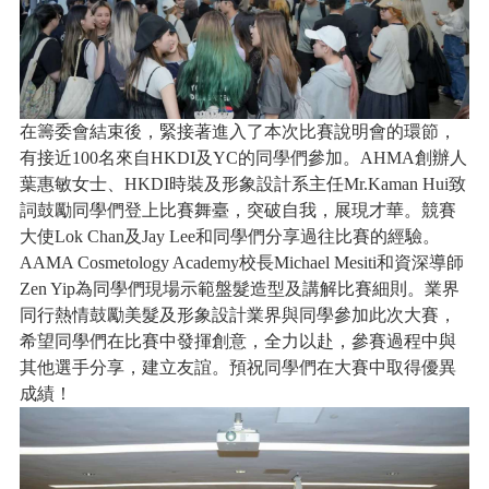
在籌委會結束後，緊接著進入了本次比賽說明會的環節，
有接近100名來自HKDI及YC的同學們參加。AHMA創辦人
葉惠敏女士、HKDI時裝及形象設計系主任Mr.Kaman Hui致
詞鼓勵同學們登上比賽舞臺，突破自我，展現才華。競賽
大使Lok Chan及Jay Lee和同學們分享過往比賽的經驗。
AAMA Cosmetology Academy校長Michael Mesiti和資深導師
Zen Yip為同學們現場示範盤髮造型及講解比賽細則。業界
同行熱情鼓勵美髮及形象設計業界與同學參加此次大賽，
希望同學們在比賽中發揮創意，全力以赴，參賽過程中與
其他選手分享，建立友誼。預祝同學們在大賽中取得優異
成績！