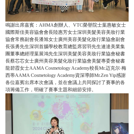
鳴謝出席嘉賓：AHMA創辦人、VTC榮譽院士葉惠敏女士
國際斯佳美容協會會長陸惠芳女士深圳美髮美容美妝行業
協會常務副會長潘旭女士廣州美容美髮化妝行業協會副會
長張勇先生深圳首腦學校教育總監席習羽先生連達美業集
團董事總經理葉展鴻先生深圳美髮美容美妝行業協會秘書
長蔡芯芯女士廣州美容美髮化妝行業協會美髮專委會秘書
龍碧霞女士AAMA Cosmetology Academy校長Mr.迈克尔·梅
西蒂AAMA Cosmetology Academy資深導師Mr.Zen Yip感謝
各位嘉賓出席本次會議，並在會議上共同探討了賽事的各
項籌備工作，明確了賽事主題和細節安排。