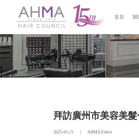
首頁
關
拜訪廣州市美容美髮
2025-01-21
|
AHMA Editor