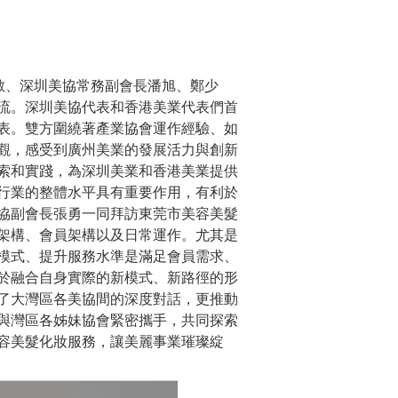
惠敏、深圳美協常務副會長潘旭、鄭少
流。深圳美協代表和香港美業代表們首
表。雙方圍繞著產業協會運作經驗、如
觀，感受到廣州美業的發展活力與創新
索和實踐，為深圳美業和香港美業提供
行業的整體水平具有重要作用，有利於
協副會長張勇一同拜訪東莞市美容美髮
架構、會員架構以及日常運作。尤其是
模式、提升服務水準是滿足會員需求、
於融合自身實際的新模式、新路徑的形
了大灣區各美協間的深度對話，更推動
與灣區各姊妹協會緊密攜手，共同探索
容美髮化妝服務，讓美麗事業璀璨綻